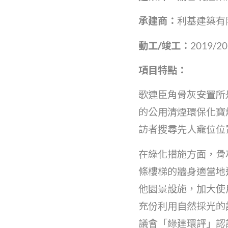
承建商：
利基建築有
動工
/
竣工：
2019/
項目特點：
歌連臣角骨灰安置所
的公用清煙環保化寶
訪者搜尋先人龕位位
在綠化措施方面，骨
條樓梯的牆身適當地
他園景設施，加大使
充份利用自然採光的
議會「綠建環評」認