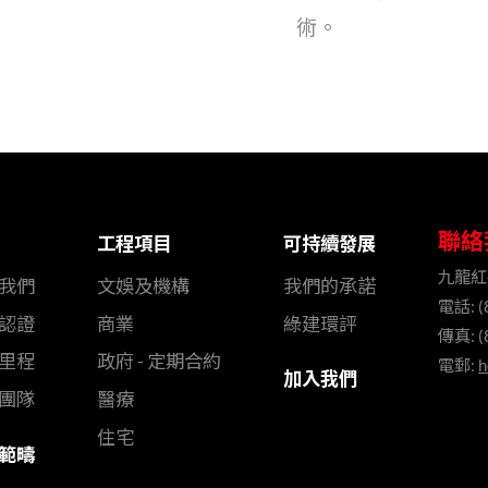
術。
聯絡
工程項目
可持續發展
九龍紅
我們
文娛及機構
我們的承諾
電話: (
認證
商業
綠建環評
傳真: (
里程
政府 - 定期合約
電郵:
h
加入我們
團隊
醫療
住宅
範疇