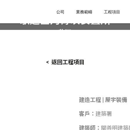
公司
業務範疇
工程項目
歌連臣角骨灰安置所
柴灣
< 返回工程項目
建
造
工程
|
屋宇裝備
客戶：
建築署
建築師：
關善明建築