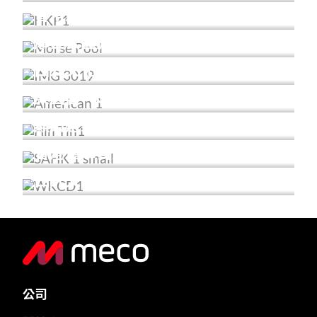
香港郵政總部
摩士公園游泳池
西九文化區 M+ 海濱長廊
美國會 – COUNTRY CLUB
顯田遊樂場
香港童軍百周年紀念大樓
西九文化區藝術公園及自由空間
公司